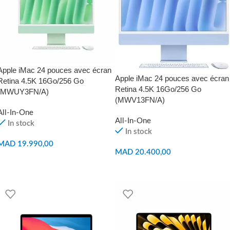
Apple iMac 24 pouces avec écran
Apple iMac 24 pouces avec écran
Retina 4.5K 16Go/256 Go
Retina 4.5K 16Go/256 Go
(MWUY3FN/A)
(MWV13FN/A)
All-In-One
All-In-One
In stock
In stock
MAD
19.990,00
MAD
20.400,00
AJOUTER AU PANIER
AJOUTER AU PANIER