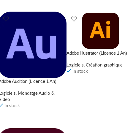
LIRE LA SUITE
Adobe Illustrator (Licence 1 An)
Logiciels
,
Création graphique
In stock
Adobe Audition (Licence 1 An)
LIRE LA SUITE
Logiciels
,
Mondatge Audio &
Vidéo
In stock
LIRE LA SUITE