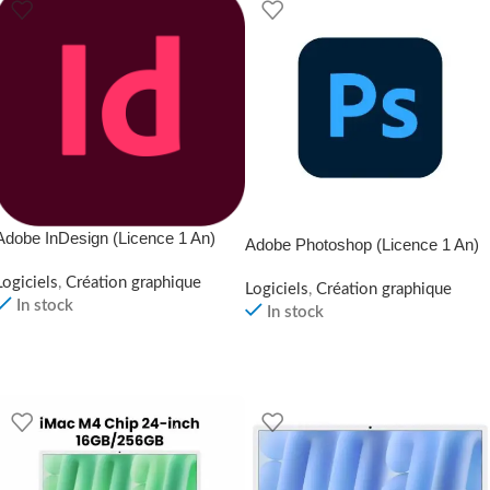
Adobe InDesign (Licence 1 An)
Adobe Photoshop (Licence 1 An)
Logiciels
,
Création graphique
Logiciels
,
Création graphique
In stock
In stock
LIRE LA SUITE
LIRE LA SUITE