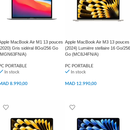
Apple MacBook Air M1 13 pouces
Apple MacBook Air M3 13 pouces
(2020) Gris sidéral 8Go/256 Go
(2024) Lumière stellaire 16 Go/25
(MGN63FN/A)
Go (MC8J4FN/A)
PC PORTABLE
PC PORTABLE
In stock
In stock
MAD
8.990,00
MAD
12.990,00
AJOUTER AU PANIER
AJOUTER AU PANIER