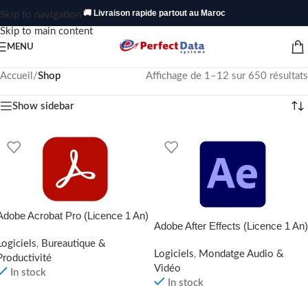
🚚 Livraison rapide partout au Maroc
Skip to navigation
Skip to main content
MENU
Accueil
/
Shop
Affichage de 1–12 sur 650 résultats
Show sidebar
Adobe Acrobat Pro (Licence 1 An)
Adobe After Effects (Licence 1 An)
Logiciels
,
Bureautique &
Logiciels
,
Mondatge Audio &
Productivité
Vidéo
In stock
In stock
LIRE LA SUITE