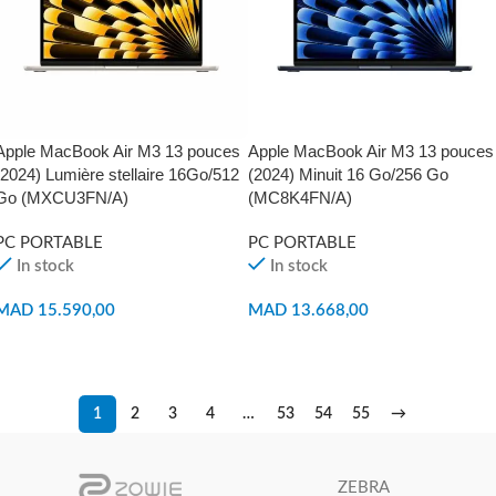
Apple MacBook Air M3 13 pouces
Apple MacBook Air M3 13 pouces
(2024) Lumière stellaire 16Go/512
(2024) Minuit 16 Go/256 Go
Go (MXCU3FN/A)
(MC8K4FN/A)
PC PORTABLE
PC PORTABLE
In stock
In stock
MAD
15.590,00
MAD
13.668,00
AJOUTER AU PANIER
AJOUTER AU PANIER
1
2
3
4
…
53
54
55
→
ZEBRA