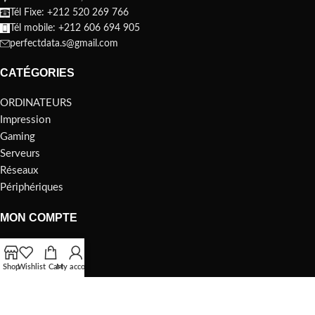
Tél Fixe: +212 520 269 766
Tél mobile: +212 606 694 905
perfectdata.s@gmail.com
CATÉGORIES
ORDINATEURS
Impression
Gaming
Serveurs
Réseaux
Périphériques
MON COMPTE
ORDINATEURS
Impression
Shop
Wishlist
Cart
My account
Gaming
Serveurs