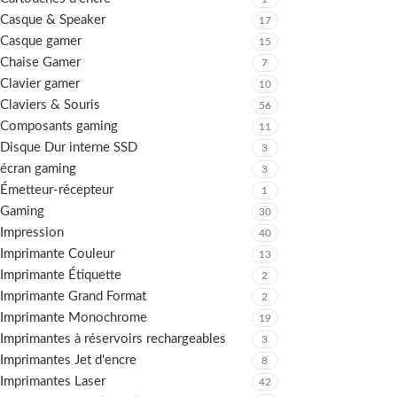
Casque & Speaker
17
Casque gamer
15
Chaise Gamer
7
Clavier gamer
10
Claviers & Souris
56
Composants gaming
11
Disque Dur interne SSD
3
écran gaming
3
Émetteur-récepteur
1
Gaming
30
Impression
40
Imprimante Couleur
13
Imprimante Étiquette
2
Imprimante Grand Format
2
Imprimante Monochrome
19
Imprimantes à réservoirs rechargeables
3
Imprimantes Jet d'encre
8
Imprimantes Laser
42