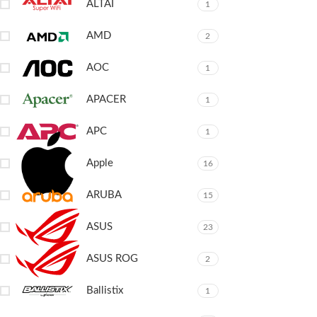
ALTAÏ
1
AMD
2
AOC
1
APACER
1
APC
1
Apple
16
ARUBA
15
ASUS
23
ASUS ROG
2
Ballistix
1