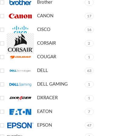
Brother
1
CANON
17
CISCO
16
CORSAIR
2
COUGAR
1
DELL
63
DELL GAMING
1
DXRACER
1
EATON
7
EPSON
47