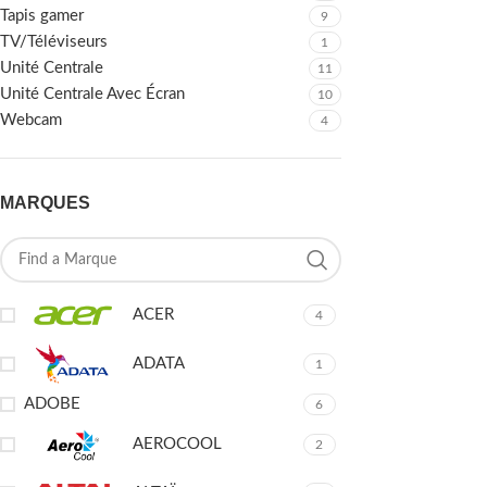
Tapis gamer
9
TV/Téléviseurs
1
Unité Centrale
11
Unité Centrale Avec Écran
10
Webcam
4
MARQUES
ACER
4
ADATA
1
ADOBE
6
AEROCOOL
2