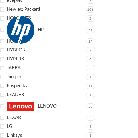
eyeplay
6
Hewlett Packard
106
HOLOWITS
2
HP
51
HUAWEI
14
HYBROK
7
HYPERX
6
JABRA
3
Juniper
1
Kaspersky
11
LEADER
1
LENOVO
53
LEXAR
4
LG
1
Linksys
1