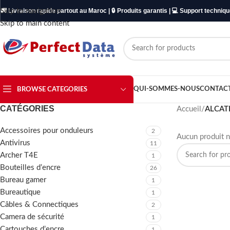
Skip to navigation
🚚 Livraison rapide partout au Maroc | 🔒 Produits garantis | 💻 Support techniq
Skip to main content
QUI-SOMMES-NOUS
CONTAC
BROWSE CATEGORIES
CATÉGORIES
Accueil
/
ALCAT
Accessoires pour onduleurs
2
Aucun produit n
Antivirus
11
Archer T4E
1
Bouteilles d’encre
26
Bureau gamer
1
Bureautique
1
Câbles & Connectiques
2
Camera de sécurité
1
Cartouches d’encre
1