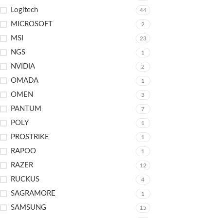
Logitech
44
MICROSOFT
2
MSI
23
NGS
1
NVIDIA
2
OMADA
1
OMEN
3
PANTUM
7
POLY
1
PROSTRIKE
1
RAPOO
1
RAZER
12
RUCKUS
4
SAGRAMORE
1
SAMSUNG
15