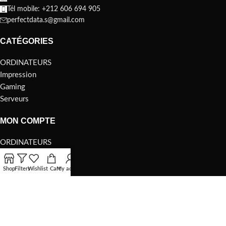
Tél mobile: +212 606 694 905
perfectdata.s@gmail.com
CATÉGORIES
ORDINATEURS
Impression
Gaming
Serveurs
MON COMPTE
ORDINATEURS
Impression
Gaming
Shop
Filters
Wishlist
Cart
My account
Serveurs
A PROPOS
qui-sommes-nous