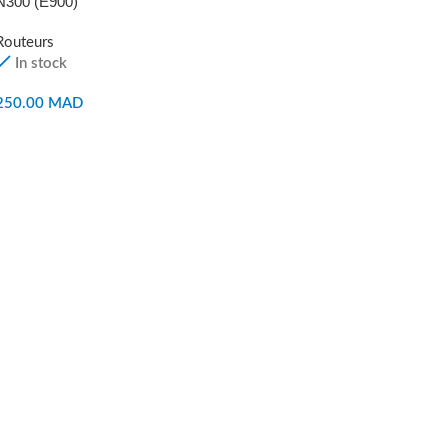
N300 (E900)
Routeurs
In stock
250.00
MAD
AJOUTER AU PANIER