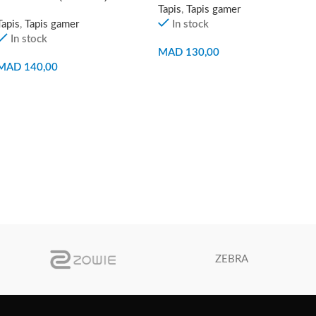
Tapis
,
Tapis gamer
Tapis
,
Tapis gamer
In stock
In stock
MAD
130,00
MAD
140,00
AJOUTER AU PANIER
AJOUTER AU PANIER
ZEBRA