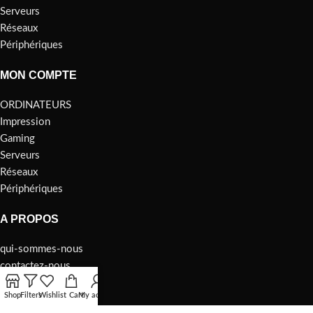
Serveurs
Réseaux
Périphériques
MON COMPTE
ORDINATEURS
Impression
Gaming
Serveurs
Réseaux
Périphériques
A PROPOS
qui-sommes-nous
contactez-nous
Privacy Policy
Shop
Filters
Wishlist
Cart
My account
Returns