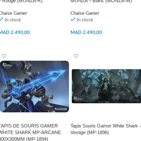
– Rouge (MONZA-R)
MONZA – Blanc (MONZA-W)
Chaise Gamer
Chaise Gamer
In stock
In stock
MAD
2.490,00
MAD
2.490,00
AJOUTER AU PANIER
AJOUTER AU PANIER
TAPIS DE SOURIS GAMER
Tapis Souris Gamer White Shark 
WHITE SHARK MP-ARCANE
Vestige (MP-1896)
400X300MM (MP-1894)