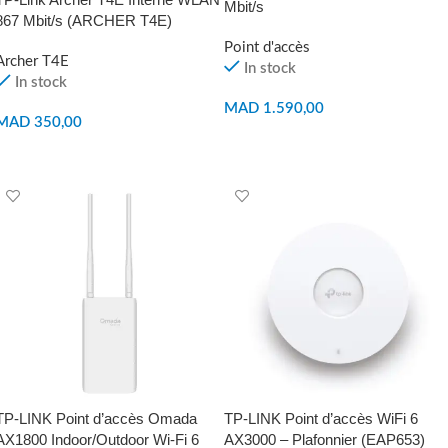
Mbit/s
867 Mbit/s (ARCHER T4E)
Point d'accès
Archer T4E
In stock
In stock
MAD
1.590,00
MAD
350,00
AJOUTER AU PANIER
AJOUTER AU PANIER
TP-LINK Point d’accès Omada
TP-LINK Point d’accès WiFi 6
AX1800 Indoor/Outdoor Wi-Fi 6
AX3000 – Plafonnier (EAP653)