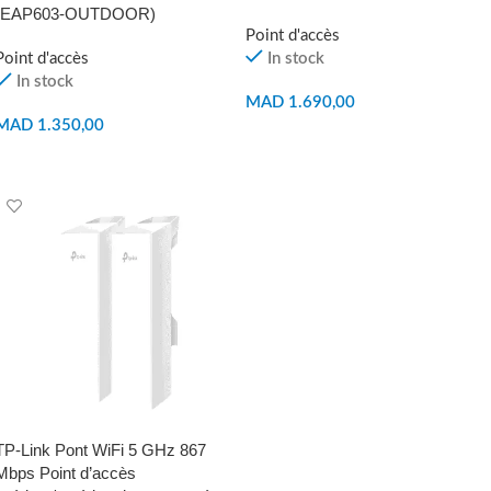
(EAP603-OUTDOOR)
Point d'accès
Point d'accès
In stock
In stock
MAD
1.690,00
MAD
1.350,00
AJOUTER AU PANIER
AJOUTER AU PANIER
TP-Link Pont WiFi 5 GHz 867
Mbps Point d’accès