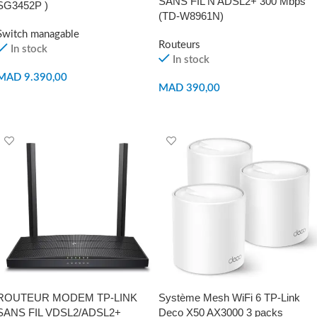
SANS FIL N ADSL2+ 300 Mbps
SG3452P )
(TD-W8961N)
Switch managable
Routeurs
In stock
In stock
MAD
9.390,00
MAD
390,00
AJOUTER AU PANIER
AJOUTER AU PANIER
ROUTEUR MODEM TP-LINK
Système Mesh WiFi 6 TP-Link
SANS FIL VDSL2/ADSL2+
Deco X50 AX3000 3 packs