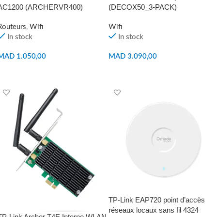
AC1200 (ARCHERVR400)
(DECOX50_3-PACK)
Routeurs
,
Wifi
Wifi
In stock
In stock
MAD
1.050,00
MAD
3.090,00
AJOUTER AU PANIER
AJOUTER AU PANIER
TP-Link EAP720 point d’accès
réseaux locaux sans fil 4324
TP-Link Archer T4E Interne WLAN