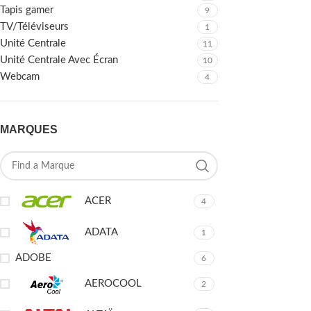
Tapis gamer
9
TV/Téléviseurs
1
Unité Centrale
11
Unité Centrale Avec Écran
10
Webcam
4
MARQUES
ACER
4
ADATA
1
ADOBE
6
AEROCOOL
2