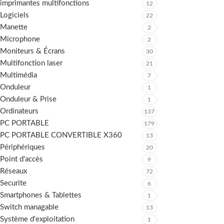
imprimantes multifonctions
12
Logiciels
22
Manette
2
Microphone
2
Moniteurs & Écrans
30
Multifonction laser
21
Multimédia
7
Onduleur
1
Onduleur & Prise
1
Ordinateurs
137
PC PORTABLE
179
PC PORTABLE CONVERTIBLE X360
13
Périphériques
20
Point d'accès
9
Réseaux
72
Securite
6
Smartphones & Tablettes
1
Switch managable
13
Système d'exploitation
1