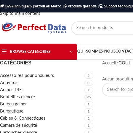
Skip to navigation
🚚 Livraison rapide partout au Maroc | 🔒 Produits garantis | 💻 Support techniq
Skip to main content
QUI-SOMMES-NOUS
CONTAC
BROWSE CATEGORIES
CATÉGORIES
Accueil
/
GOUI
Accessoires pour onduleurs
2
Aucun produit n
Antivirus
11
Archer T4E
1
Bouteilles d’encre
26
Bureau gamer
1
Bureautique
1
Câbles & Connectiques
2
Camera de sécurité
1
Cartouches d’encre
1