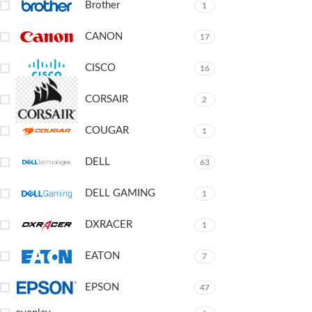
Brother
1
CANON
17
CISCO
16
CORSAIR
2
COUGAR
1
DELL
63
DELL GAMING
1
DXRACER
1
EATON
7
EPSON
47