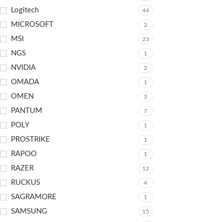
Logitech
44
MICROSOFT
2
MSI
23
NGS
1
NVIDIA
2
OMADA
1
OMEN
3
PANTUM
7
POLY
1
PROSTRIKE
1
RAPOO
1
RAZER
12
RUCKUS
4
SAGRAMORE
1
SAMSUNG
15