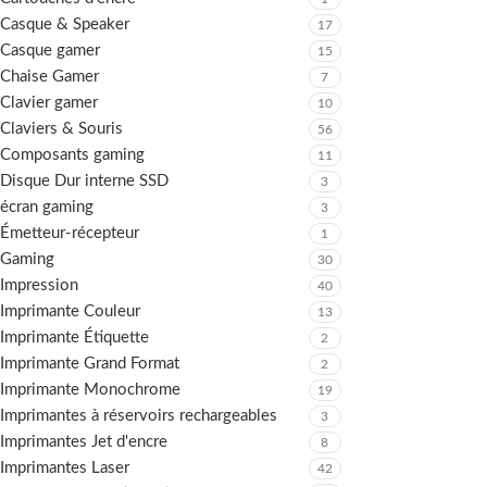
Casque & Speaker
17
Casque gamer
15
Chaise Gamer
7
Clavier gamer
10
Claviers & Souris
56
Composants gaming
11
Disque Dur interne SSD
3
écran gaming
3
Émetteur-récepteur
1
Gaming
30
Impression
40
Imprimante Couleur
13
Imprimante Étiquette
2
Imprimante Grand Format
2
Imprimante Monochrome
19
Imprimantes à réservoirs rechargeables
3
Imprimantes Jet d'encre
8
Imprimantes Laser
42