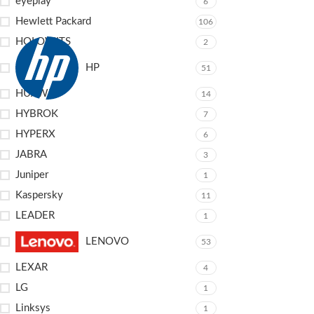
eyeplay
6
Hewlett Packard
106
HOLOWITS
2
HP
51
HUAWEI
14
HYBROK
7
HYPERX
6
JABRA
3
Juniper
1
Kaspersky
11
LEADER
1
LENOVO
53
LEXAR
4
LG
1
Linksys
1