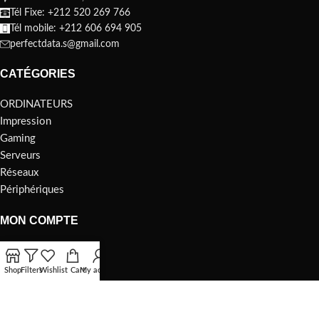
Tél Fixe: +212 520 269 766
Tél mobile: +212 606 694 905
perfectdata.s@gmail.com
CATÉGORIES
ORDINATEURS
Impression
Gaming
Serveurs
Réseaux
Périphériques
MON COMPTE
ORDINATEURS
Impression
Shop
Filters
Wishlist
Cart
My account
Gaming
Serveurs