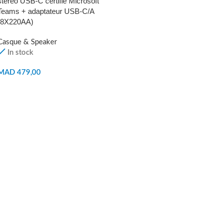
stéréo USB-C certifié Microsoft
Teams + adaptateur USB-C/A
(8X220AA)
Casque & Speaker
In stock
MAD
479,00
AJOUTER AU PANIER