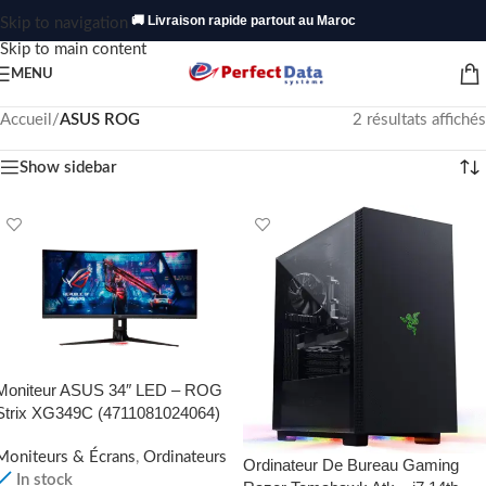
🚚 Livraison rapide partout au Maroc
Skip to navigation
Skip to main content
MENU
Accueil
/
ASUS ROG
2 résultats affichés
Show sidebar
Moniteur ASUS 34″ LED – ROG
Strix XG349C (4711081024064)
Moniteurs & Écrans
,
Ordinateurs
Ordinateur De Bureau Gaming
In stock