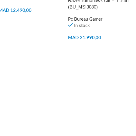
Razer Tomahawk Atk – i7 14th
(BU_MSI3080)
MAD
12.490,00
Pc Bureau Gamer
AJOUTER AU PANIER
In stock
MAD
21.990,00
AJOUTER AU PANIER