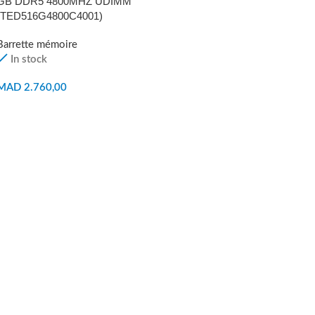
GB DDR5 4800MHZ UDIMM
(TED516G4800C4001)
Barrette mémoire
In stock
MAD
2.760,00
AJOUTER AU PANIER