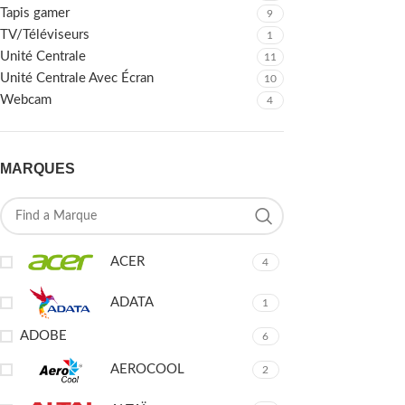
Tapis gamer
9
TV/Téléviseurs
1
Unité Centrale
11
Unité Centrale Avec Écran
10
Webcam
4
MARQUES
ACER
4
ADATA
1
ADOBE
6
AEROCOOL
2