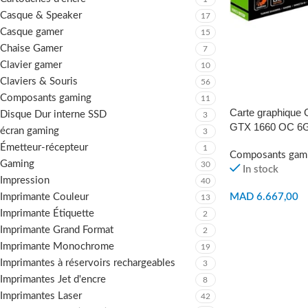
Casque & Speaker
17
Casque gamer
15
Chaise Gamer
7
Clavier gamer
10
Claviers & Souris
56
Composants gaming
11
Carte graphique
Disque Dur interne SSD
3
GTX 1660 OC 6
écran gaming
3
Émetteur-récepteur
1
Composants gam
Gaming
30
In stock
Impression
40
Imprimante Couleur
MAD
6.667,00
13
Imprimante Étiquette
2
Imprimante Grand Format
2
Imprimante Monochrome
19
Imprimantes à réservoirs rechargeables
3
Imprimantes Jet d'encre
8
Imprimantes Laser
42