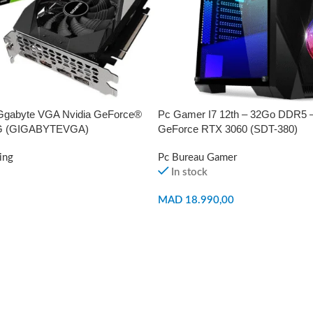
 Ggabyte VGA Nvidia GeForce®
Pc Gamer I7 12th – 32Go DDR5 –
G (GIGABYTEVGA)
GeForce RTX 3060 (SDT-380)
ing
Pc Bureau Gamer
In stock
MAD
18.990,00