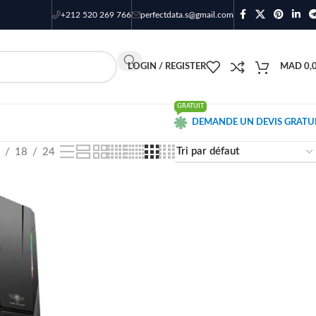
+212 520 269 766
perfectdata.s@gmail.com
LOGIN / REGISTER
MAD
0,
GRATUIT
DEMANDE UN DEVIS GRATU
18
24