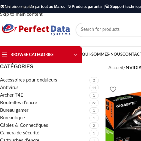
Skip to navigation
🚚 Livraison rapide partout au Maroc | 🔒 Produits garantis | 💻 Support techniq
Skip to main content
QUI-SOMMES-NOUS
CONTAC
BROWSE CATEGORIES
CATÉGORIES
Accueil
/
NVIDI
Accessoires pour onduleurs
2
Antivirus
11
Archer T4E
1
Bouteilles d’encre
26
Bureau gamer
1
Bureautique
1
Câbles & Connectiques
2
Camera de sécurité
1
Cartouches d’encre
1