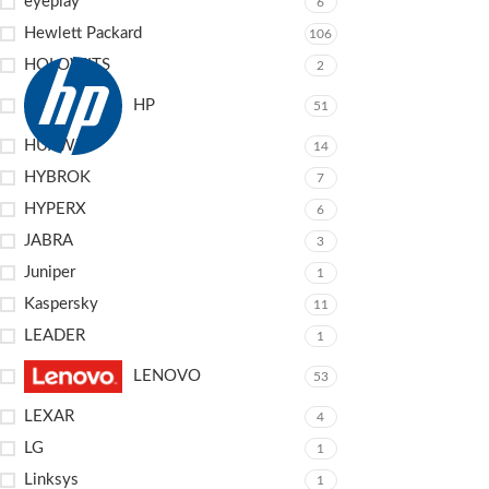
eyeplay
6
Hewlett Packard
106
HOLOWITS
2
HP
51
HUAWEI
14
HYBROK
7
HYPERX
6
JABRA
3
Juniper
1
Kaspersky
11
LEADER
1
LENOVO
53
LEXAR
4
LG
1
Linksys
1