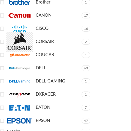
Brother
1
CANON
17
CISCO
16
CORSAIR
2
COUGAR
1
DELL
63
DELL GAMING
1
DXRACER
1
EATON
7
EPSON
47