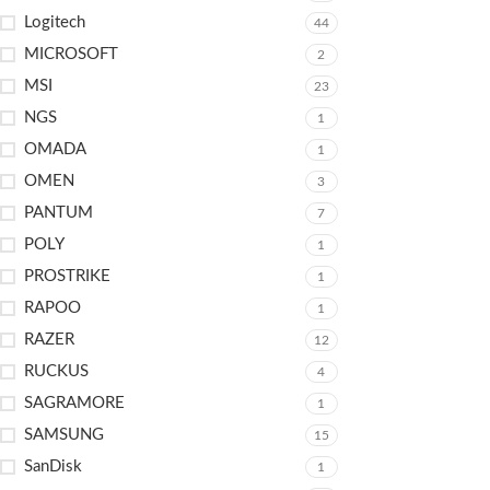
Logitech
44
MICROSOFT
2
MSI
23
NGS
1
OMADA
1
OMEN
3
PANTUM
7
POLY
1
PROSTRIKE
1
RAPOO
1
RAZER
12
RUCKUS
4
SAGRAMORE
1
SAMSUNG
15
SanDisk
1