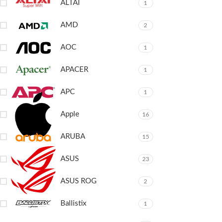
ALTAÏ
1
AMD
2
AOC
1
APACER
1
APC
1
Apple
16
ARUBA
15
ASUS
23
ASUS ROG
2
Ballistix
1