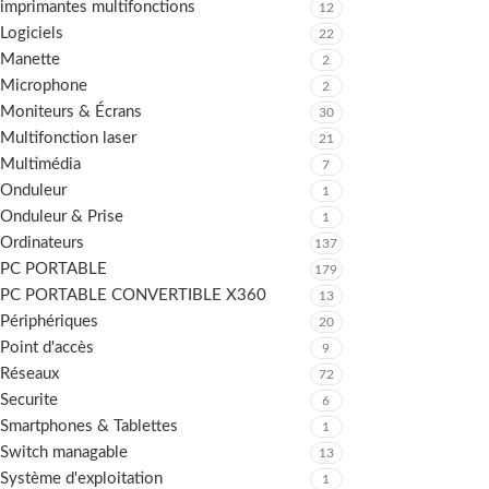
imprimantes multifonctions
12
Logiciels
22
Manette
2
Microphone
2
Moniteurs & Écrans
30
Multifonction laser
21
Multimédia
7
Onduleur
1
Onduleur & Prise
1
Ordinateurs
137
PC PORTABLE
179
PC PORTABLE CONVERTIBLE X360
13
Périphériques
20
Point d'accès
9
Réseaux
72
Securite
6
Smartphones & Tablettes
1
Switch managable
13
Système d'exploitation
1