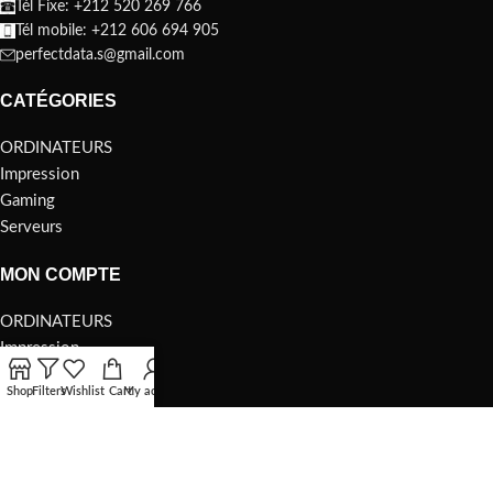
Tél Fixe: +212 520 269 766
Tél mobile: +212 606 694 905
perfectdata.s@gmail.com
CATÉGORIES
ORDINATEURS
Impression
Gaming
Serveurs
MON COMPTE
ORDINATEURS
Impression
Gaming
Shop
Filters
Wishlist
Cart
My account
Serveurs
A PROPOS