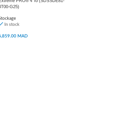
Extreme PRO® 4 To (SDSSDE81-
4T00-G25)
Stockage
In stock
6,859.00
MAD
AJOUTER AU PANIER