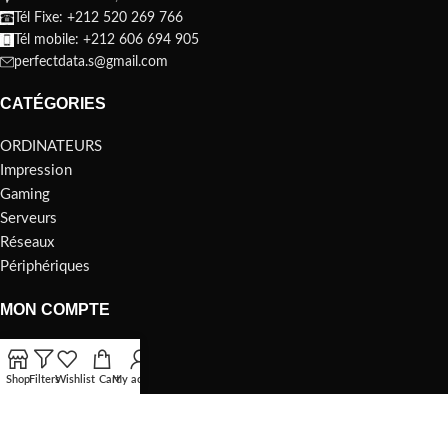
Tél Fixe: +212 520 269 766
Tél mobile: +212 606 694 905
perfectdata.s@gmail.com
CATÉGORIES
ORDINATEURS
Impression
Gaming
Serveurs
Réseaux
Périphériques
MON COMPTE
ORDINATEURS
Impression
Shop
Filters
Wishlist
Cart
My account
Gaming
Serveurs