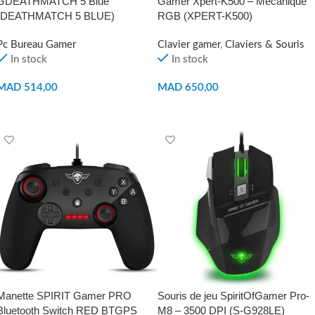
GDEATHMATCH 5 Blue
Gamer Xpert-K500 – Mécanique
(DEATHMATCH 5 BLUE)
RGB (XPERT-K500)
Pc Bureau Gamer
Clavier gamer
,
Claviers & Souris
In stock
In stock
MAD
514,00
MAD
650,00
AJOUTER AU PANIER
AJOUTER AU PANIER
Manette SPIRIT Gamer PRO
Souris de jeu SpiritOfGamer Pro-
Bluetooth Switch RED BTGPS
M8 – 3500 DPI (S-G928LE)