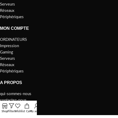
Serveurs
Réseaux
Périphériques
MON COMPTE
ORDINATEURS
Impression
Gaming
Serveurs
Réseaux
Périphériques
A PROPOS
qui-sommes-nous
contactez-nous
Privacy Policy
Shop
Filters
Wishlist
Cart
My account
Returns