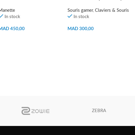
Manette
Souris gamer
,
Claviers & Souris
In stock
In stock
MAD
450,00
MAD
300,00
AJOUTER AU PANIER
AJOUTER AU PANIER
ZEBRA