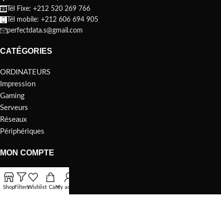
Tél Fixe: +212 520 269 766
Tél mobile: +212 606 694 905
perfectdata.s@gmail.com
CATÉGORIES
ORDINATEURS
Impression
Gaming
Serveurs
Réseaux
Périphériques
MON COMPTE
ORDINATEURS
Impression
Shop
Filters
Wishlist
Cart
My account
Gaming
Serveurs