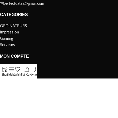
perfectdata.s@gmail.com
CATÉGORIES
ORDINATEURS
Impression
Gaming
Serveurs
MON COMPTE
ORDINATEURS
Impression
Shop
Sidebar
Wishlist
Cart
My account
Gaming
Serveurs
A PROPOS
qui-sommes-nous
contactez-nous