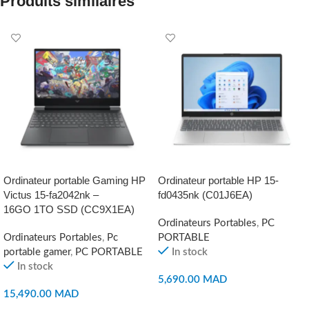
Produits similaires
Ordinateur portable Gaming HP
Ordinateur portable HP 15-
Victus 15-fa2042nk –
fd0435nk (C01J6EA)
16GO 1TO SSD (CC9X1EA)
Ordinateurs Portables
,
PC
Ordinateurs Portables
,
Pc
PORTABLE
portable gamer
,
PC PORTABLE
In stock
In stock
5,690.00
MAD
15,490.00
MAD
AJOUTER AU PANIER