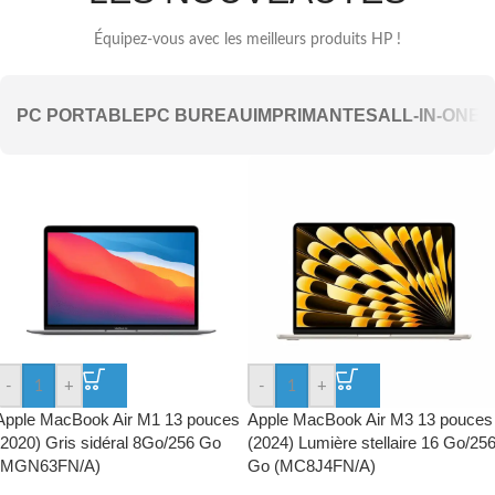
Je découvre
Équipez-vous avec les meilleurs produits HP !
PC PORTABLE
PC BUREAU
IMPRIMANTES
ALL-IN-ONE
M
-
+
-
+
Apple MacBook Air M1 13 pouces
Apple MacBook Air M3 13 pouces
(2020) Gris sidéral 8Go/256 Go
(2024) Lumière stellaire 16 Go/25
(MGN63FN/A)
Go (MC8J4FN/A)