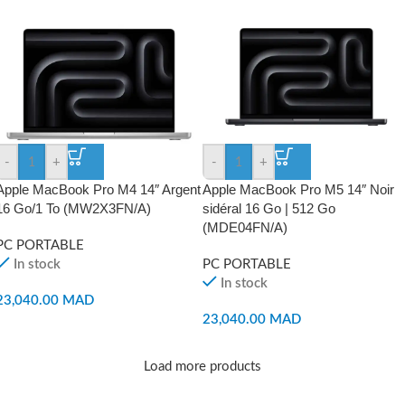
-
+
-
+
Apple MacBook Pro M4 14″ Argent
Apple MacBook Pro M5 14″ Noir
16 Go/1 To (MW2X3FN/A)
sidéral 16 Go | 512 Go
(MDE04FN/A)
PC PORTABLE
In stock
PC PORTABLE
In stock
23,040.00
MAD
23,040.00
MAD
Load more products