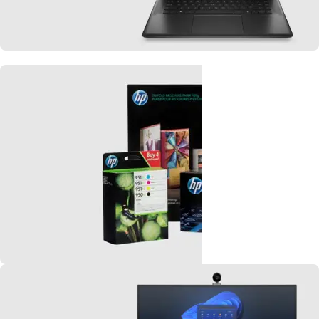
HP
PC Portable
Je découvre
HP
Consommables