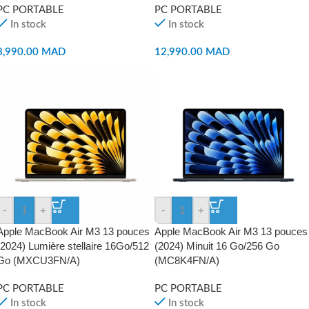
PC PORTABLE
PC PORTABLE
In stock
In stock
8,990.00
MAD
12,990.00
MAD
-
+
-
+
Apple MacBook Air M3 13 pouces
Apple MacBook Air M3 13 pouces
(2024) Lumière stellaire 16Go/512
(2024) Minuit 16 Go/256 Go
Go (MXCU3FN/A)
(MC8K4FN/A)
PC PORTABLE
PC PORTABLE
In stock
In stock