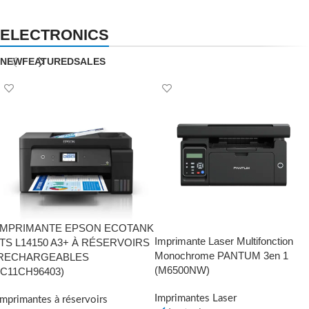
ELECTRONICS
NEW
FEATURED
SALES
IMPRIMANTE EPSON ECOTANK
Imprimante Laser Multifonction
ITS L14150 A3+ À RÉSERVOIRS
Monochrome PANTUM 3en 1
RECHARGEABLES
(M6500NW)
(C11CH96403)
Imprimantes Laser
Imprimantes à réservoirs