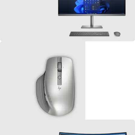
Je
découvre
HP
ALL-IN-ONE
Je découvre