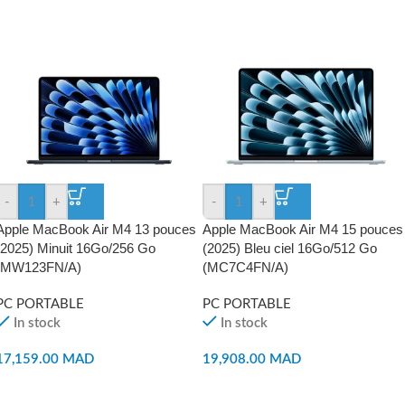
-
+
-
+
Apple MacBook Air M4 13 pouces
Apple MacBook Air M4 15 pouces
(2025) Minuit 16Go/256 Go
(2025) Bleu ciel 16Go/512 Go
(MW123FN/A)
(MC7C4FN/A)
PC PORTABLE
PC PORTABLE
In stock
In stock
17,159.00
MAD
19,908.00
MAD