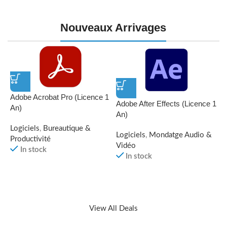
Nouveaux Arrivages
Adobe Acrobat Pro (Licence 1
Adobe After Effects (Licence 1
An)
An)
Logiciels
,
Bureautique &
Logiciels
,
Mondatge Audio &
Productivité
A
Vidéo
In stock
In stock
L
V
View All Deals