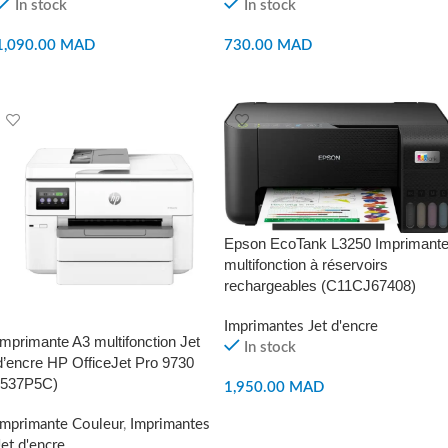
In stock
In stock
1,090.00
MAD
730.00
MAD
AJOUTER AU PANIER
AJOUTER AU PANIER
Epson EcoTank L3250 Imprimant
multifonction à réservoirs
rechargeables (C11CJ67408)
Imprimantes Jet d'encre
Imprimante A3 multifonction Jet
In stock
d’encre HP OfficeJet Pro 9730
(537P5C)
1,950.00
MAD
AJOUTER AU PANIER
Imprimante Couleur
,
Imprimantes
Jet d'encre