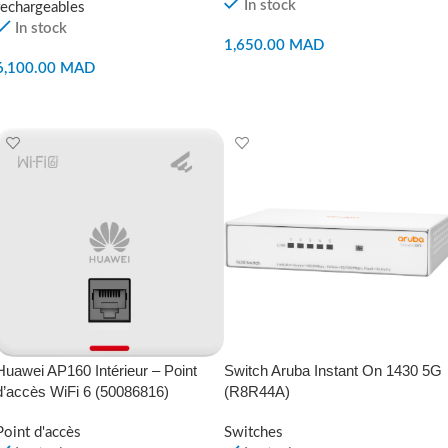
In stock
rechargeables
In stock
1,650.00
MAD
6,100.00
MAD
AJOUTER AU PANIER
AJOUTER AU PANIER
Huawei AP160 Intérieur – Point
Switch Aruba Instant On 1430 5G
d’accès WiFi 6 (50086816)
(R8R44A)
Point d'accès
Switches