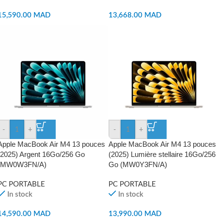
15,590.00
MAD
13,668.00
MAD
-
+
-
+
Apple MacBook Air M4 13 pouces
Apple MacBook Air M4 13 pouces
(2025) Argent 16Go/256 Go
(2025) Lumière stellaire 16Go/256
(MW0W3FN/A)
Go (MW0Y3FN/A)
PC PORTABLE
PC PORTABLE
In stock
In stock
14,590.00
MAD
13,990.00
MAD