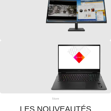
HP
Claviers & Souris
Je découvre
HP
Moniteurs
Je découvre
Store
HP
LES NOUVEAUTÉS
Gaming